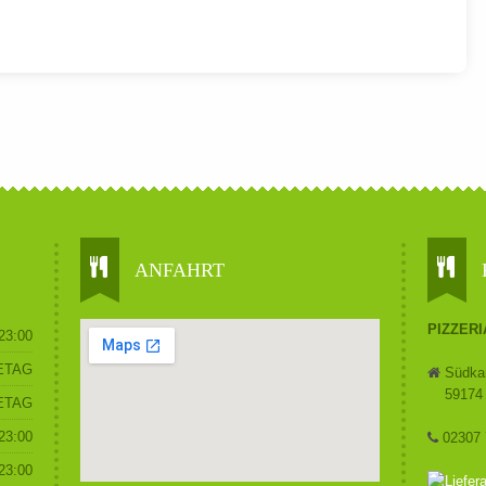
ANFAHRT
PIZZER
 23:00
ETAG
Südkam
59174 
ETAG
 23:00
02307 
 23:00