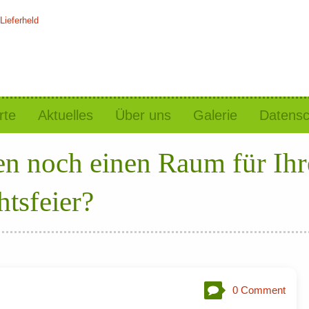
rte
Aktuelles
Über uns
Galerie
Datensc
en noch einen Raum für Ihr
tsfeier?
0 Comment